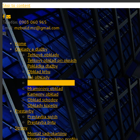
Skip to content
Telefón:
0903 060 965
Email:
mzbuild.mz@gmail.com
Home
Obklady a dlažby
Tehlové obklady
Tehlový obklad pri oknách
Pokládka dlažby
Obklad krbu
Iné obklady
Renovácia starých parkiet
Mramorovy obklad
Kamenny obklad
Obklad schodov
Obklady kúpeľní
Prestavby
Prestavba spŕch
Prestavba bytu
Stropy
Montáž sadrokartónu
Montáž tatranského profilu