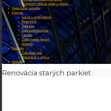
Drevenný obklad chaty a stropu
Dekoračné omietky
Exteriér
Garáž s prístreškom
Prístrešok
Záhrada
Záhradný domček
Fasády
Zastresenie terasy
Altanok
Doplnky
Záhradný stôl
Dekorácie z dreva
Kontakt
Renovácia starých parkiet